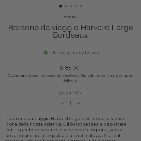
Home
/
Borsone da viaggio Harvard Large
Bordeaux
In stock, ready to ship
Regular
$185.00
price
Duties and taxes included at checkout. No additional charges upon
delivery.
QUANTITY
−
+
Il borsone da viaggio Harvard large è un modello storico,
icona della nostra azienda. È il borsone ideale da portare
con te per brevi vacanze e weekend fuori porta, senza
dover rinunciare alla qualità e alla raffinatezza.Infatti, il