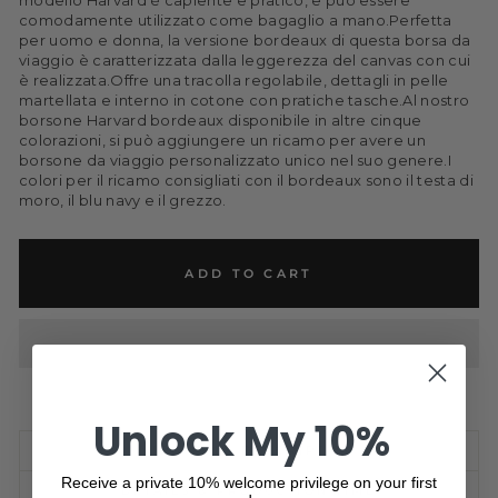
modello Harvard è capiente e pratico, e può essere
comodamente utilizzato come bagaglio a mano.Perfetta
per uomo e donna, la versione bordeaux di questa borsa da
viaggio è caratterizzata dalla leggerezza del canvas con cui
è realizzata.Offre una tracolla regolabile, dettagli in pelle
martellata e interno in cotone con pratiche tasche.Al nostro
borsone Harvard bordeaux disponibile in altre cinque
colorazioni, si può aggiungere un ricamo per avere un
borsone da viaggio personalizzato unico nel suo genere.I
colori per il ricamo consigliati con il bordeaux sono il testa di
moro, il blu navy e il grezzo.
ADD TO CART
Unlock My 10%
VIEW FULL DESCRIPTION
Receive a private 10% welcome privilege on your first
DETAILS & PRODUCTION TIME