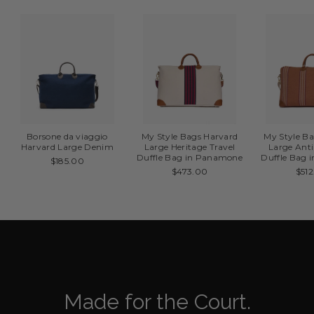
Borsone da viaggio
My Style Bags Harvard
My Style B
Harvard Large Denim
Large Heritage Travel
Large Anti
Duffle Bag in Panamone
Duffle Bag i
$185.00
$473.00
$51
Made for the Court.